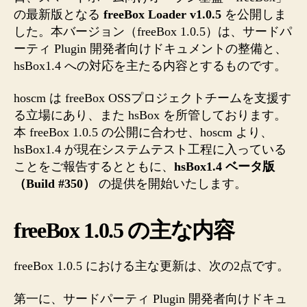
始
の最新版となる
freeBox Loader v1.0.5
を公開しま
の
した。本バージョン（freeBox 1.0.5）は、サードパ
お
ーティ Plugin 開発者向けドキュメントの整備と、
知
hsBox1.4 への対応を主たる内容とするものです。
ら
せ
hoscm は freeBox OSSプロジェクトチームを支援す
へ
る立場にあり、また hsBox を所管しております。
の
本 freeBox 1.0.5 の公開に合わせ、hoscm より、
hsBox1.4 が現在システムテスト工程に入っている
ことをご報告するとともに、
hsBox1.4 ベータ版
（Build #350）
の提供を開始いたします。
freeBox 1.0.5 の主な内容
freeBox 1.0.5 における主な更新は、次の2点です。
第一に、サードパーティ Plugin 開発者向けドキュ