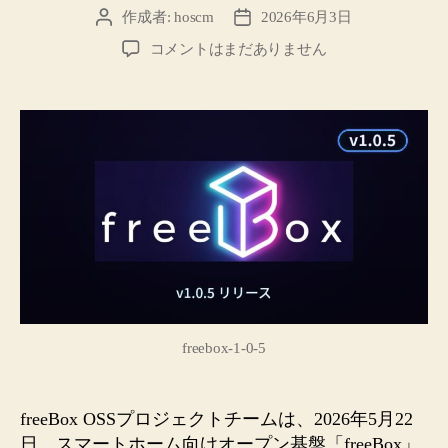
作成者:
hoscm
2026年6月3日
投
投
稿
稿
【リ
コメントはまだありません
者
日
リ
ー
ス】
freeBox
1.0.5
公
開
／
hsBox1.4
ベ
ー
タ
版
freebox-1-0-5
（Build
#350）
提
freeBox OSSプロジェクトチームは、2026年5月22
供
日、スマートホーム向けオープン基盤「freeBox」
開