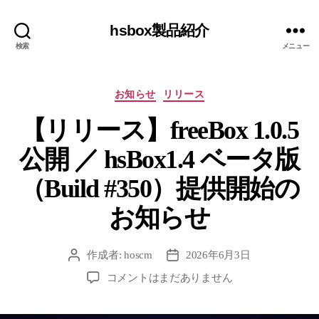
hsbox製品紹介
検索
メニュー
カ
お知らせ
リリース
テ
【リリース】freeBox 1.0.5
ゴ
リ
公開 ／ hsBox1.4 ベータ版
ー
（Build #350）提供開始の
お知らせ
作成者:
hoscm
2026年6月3日
投
投
稿
稿
【リ
コメントはまだありません
者
日
リ
ー