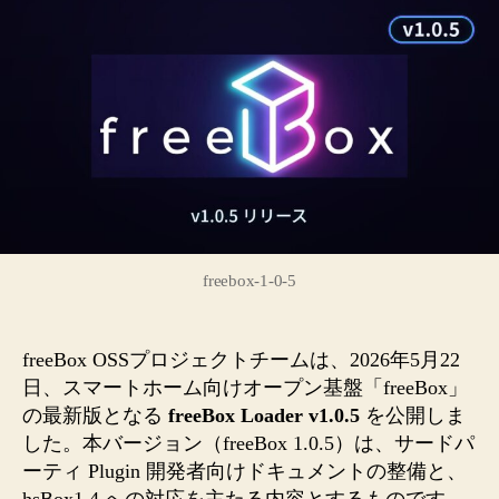
ス】
freeBox
1.0.5
公
開
／
hsBox1.4
ベ
ー
タ
版
（Build
freebox-1-0-5
#350）
提
供
freeBox OSSプロジェクトチームは、2026年5月22
開
日、スマートホーム向けオープン基盤「freeBox」
始
の最新版となる
freeBox Loader v1.0.5
を公開しま
の
した。本バージョン（freeBox 1.0.5）は、サードパ
お
ーティ Plugin 開発者向けドキュメントの整備と、
知
hsBox1.4 への対応を主たる内容とするものです。
ら