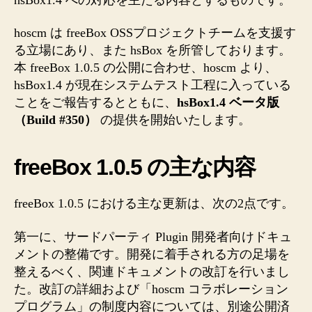
せ
へ
hoscm は freeBox OSSプロジェクトチームを支援す
の
る立場にあり、また hsBox を所管しております。
本 freeBox 1.0.5 の公開に合わせ、hoscm より、
hsBox1.4 が現在システムテスト工程に入っている
ことをご報告するとともに、
hsBox1.4 ベータ版
（Build #350）
の提供を開始いたします。
freeBox 1.0.5 の主な内容
freeBox 1.0.5 における主な更新は、次の2点です。
第一に、サードパーティ Plugin 開発者向けドキュ
メントの整備です。開発に着手される方の足場を
整えるべく、関連ドキュメントの改訂を行いまし
た。改訂の詳細および「hoscm コラボレーション
プログラム」の制度内容については、別途公開済