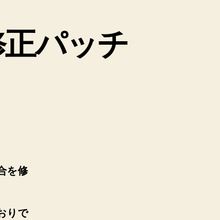
目の修正パッチ
1(５
不具合を修
とおりで