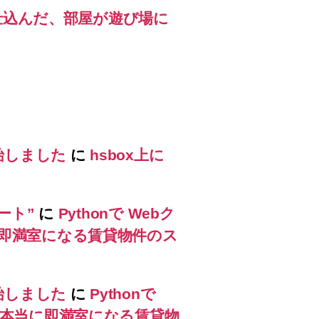
 が仕込んだ、部屋が遊び場に
始しました
に
hsbox上に
ート”
に
Pythonで Webク
に即満室になる賃貸物件のス
始しました
に
Pythonで
、本当に即満室になる賃貸物