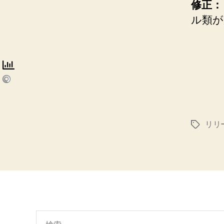
修正：
ル類が
リリー
タ
グ
検