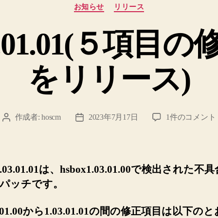
カ
お知らせ
リリース
テ
ゴ
.03.01.01(５項
リ
ー
をリリース)
hsbox1.03.01.0
作成者:
hoscm
2023年7月17日
1件のコメント
投
投
項
稿
稿
目
者
日
の
修
x1.03.01.01は、hsbox1.03.01.00で検出された
正
パッチです。
パ
ッ
3.01.00から1.03.01.01の間の修正項目は以下の
チ