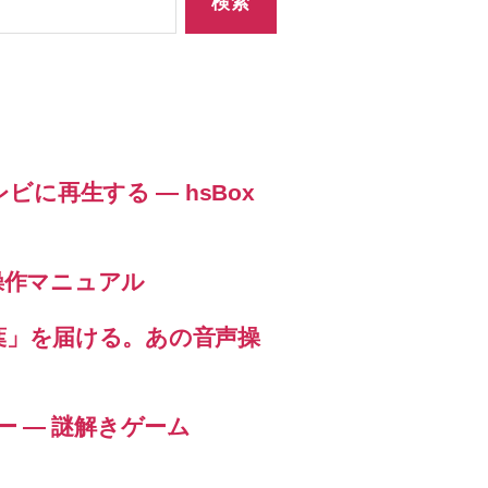
ビに再生する ― hsBox
12 操作マニュアル
な言葉」を届ける。あの音声操
ロー — 謎解きゲーム