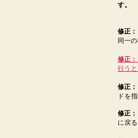
す。
修正：
同一の
修正：
行うと
修正：
ドを指定し
修正：
に戻る