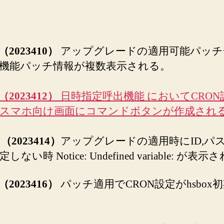
を
リ
リ
ー
（
2023410
）
アップグレードの適用可能パッチ
ス)
へ
機能パッチ情報が複数表示される。
の
（
2023412
）
日時指定呼出機能 においてCRON
スマホ向け画面にコマンドボタンが作成され
 （
2023414
）
アップグレードの適用時にID,パ
ない時 Notice: Undefined variable: が表示
（
2023416
）
パッチ適用でCRON設定がhsbox