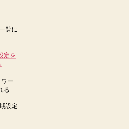
一覧に
設定を
る
スワー
される
初期設定