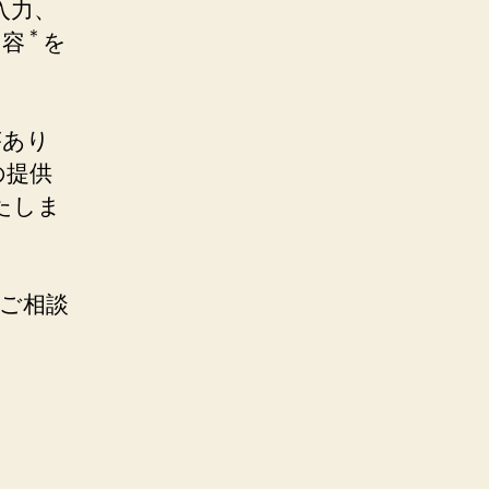
入力、
＊
内容
を
があり
の提供
たしま
旨ご相談