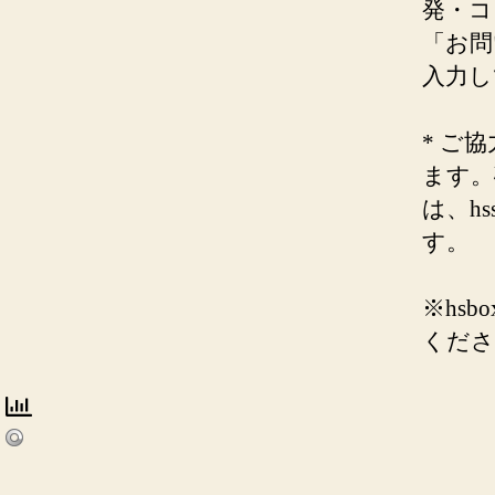
発・コ
「お問
入力し
* ご
ます。
は、h
す。
※hs
くださ