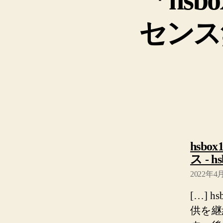
センス
hsb
ス - 
2022年4月
[…] 
供を継