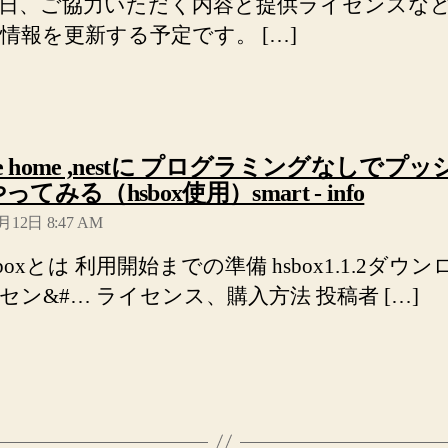
日、ご協力いただく内容と提供ライセンスな
情報を更新する予定です。 […]
gle home ,nestに プログラミングなしでプ
の
てみる（hsbox使用）smart - info
発
月12日 8:47 AM
言:
hsboxとは 利用開始までの準備 hsbox1.1.2ダウ
セン&#… ライセンス、購入方法 投稿者 […]