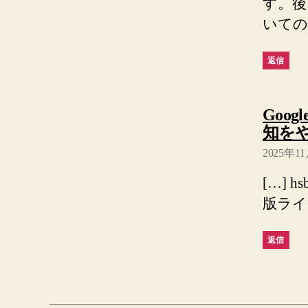
す。後
いての
返信
Goo
知をやっ
2025年11
[…] 
版ライ
返信