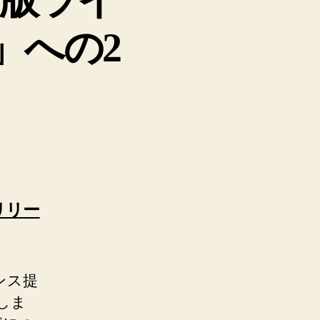
」への2
リリー
センス提
施しま