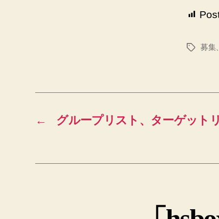
Pos
募集
タ
グ
←
グループリスト、ターゲット
「hsb