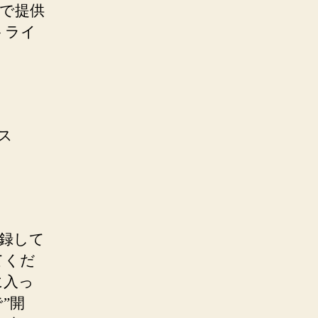
で提供
トライ
ス
録して
てくだ
に入っ
”開