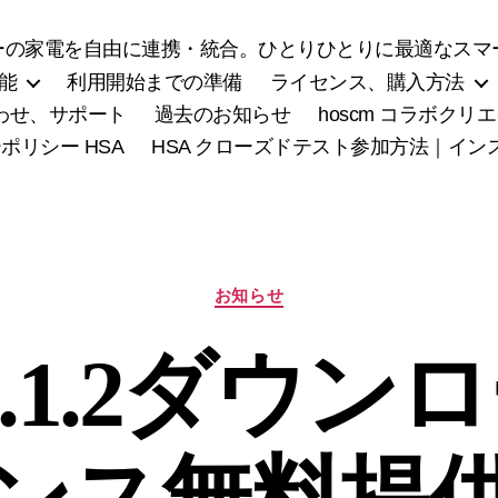
の家電を自由に連携・統合。ひとりひとりに最適なスマー
能
利用開始までの準備
ライセンス、購入方法
わせ、サポート
過去のお知らせ
hoscm コラボク
ポリシー HSA
HSA クローズドテスト参加方法｜イ
カ
お知らせ
テ
ゴ
x1.1.2ダウ
リ
ー