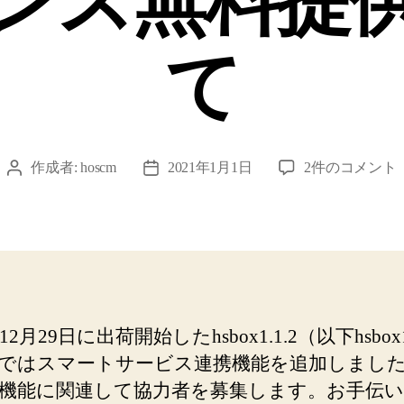
ンス無料提
て
hsbox1.1.2
作成者:
hoscm
2021年1月1日
2件のコメント
投
投
ダ
稿
稿
ウ
者
日
ン
ロ
ー
ド
版
年12月29日に出荷開始したhsbox1.1.2（以下hsbox
ラ
ではスマートサービス連携機能を追加しまし
イ
セ
機能に関連して協力者を募集します。お手伝