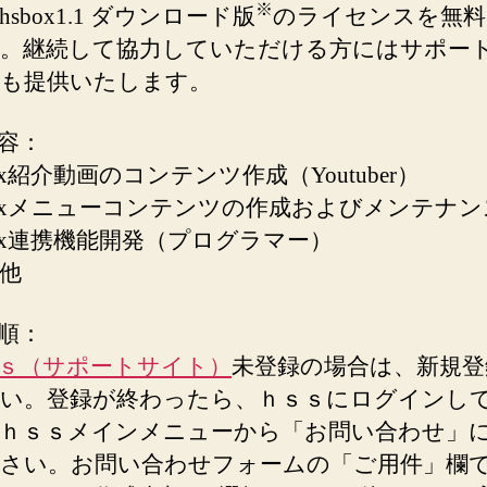
ン
※
sbox1.1 ダウンロード版
のライセンスを無料
ス
。継続して協力していただける方にはサポー
無
も提供いたします。
料
提
供
容：
に
ox紹介動画のコンテンツ作成（Youtuber）
つ
boxメニューコンテンツの作成およびメンテナン
い
て
box連携機能開発（プログラマー）
へ
他
の
順：
ｓ（サポートサイト）
未登録の場合は、新規登
い。登録が終わったら、ｈｓｓにログインし
ｈｓｓメインメニューから「お問い合わせ」
さい。お問い合わせフォームの「ご用件」欄で