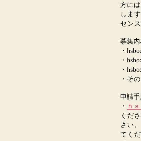
方にはh
します
センス
募集内
・hsb
・hs
・hs
・その
申請手
・
ｈｓ
くださ
さい。
てくだ