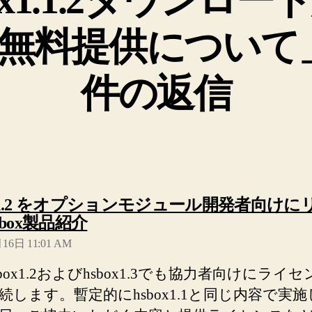
無料提供について
件の返信
ox1.2 をオプションモジュール開発者向けに
の
hsbox製品紹介
発
16日 11:01 AM
言:
hsbox1.2およびhsbox1.3でも協力者向けにライ
続します。暫定的にhsbox1.1と同じ内容で実