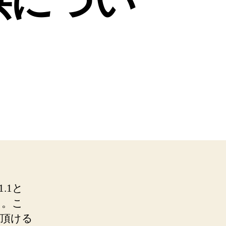
供につい
1.1と
た。こ
い頂ける