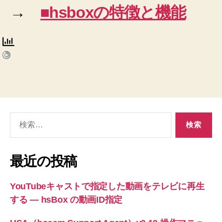
→
■hsboxの特徴と機能
検
索
対
象:
最近の投稿
YouTubeキャストで指定した動画をテレビに再生
する ― hsBox の動画ID指定