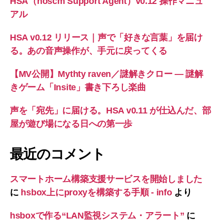
HSA（hoscm Support Agent）v0.12 操作マニュ
アル
HSA v0.12 リリース｜声で「好きな言葉」を届け
る。あの音声操作が、手元に戻ってくる
【MV公開】Mythty raven／謎解きクロー — 謎解
きゲーム「Insite」書き下ろし楽曲
声を「宛先」に届ける。HSA v0.11 が仕込んだ、部
屋が遊び場になる日への第一歩
最近のコメント
スマートホーム構築支援サービスを開始しました
に
hsbox上にproxyを構築する手順 - info
より
hsboxで作る“LAN監視システム・アラート”
に