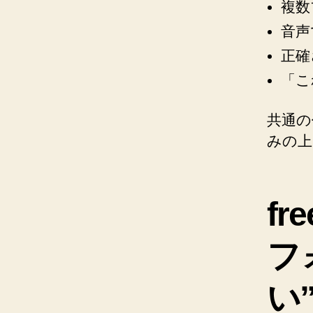
複数
音声
正確
「こ
共通の
みの上
f
フ
い