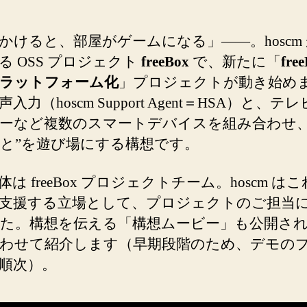
イ
ス
で“部
かけると、部屋がゲームになる」——。hoscm
屋
る OSS プロジェクト
freeBox
で、新たに「
fre
が
ラットフォーム化
」プロジェクトが動き始め
ゲ
入力（hoscm Support Agent＝HSA）と、テ
ー
ム”に
ーなど複数のスマートデバイスを組み合わせ、
な
と”を遊び場にする構想です。
る
へ
は freeBox プロジェクトチーム。hoscm は
の
支援する立場として、プロジェクトのご担当
た。構想を伝える「構想ムービー」も公開さ
わせて紹介します（早期段階のため、デモの
順次）。