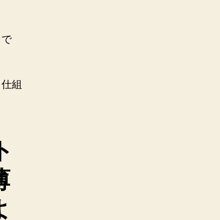
まで
じ仕組
ト
薄
よ