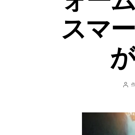
ォーム
スマー
が
投
稿
者