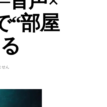
—音声×
で“部屋
なる
ません