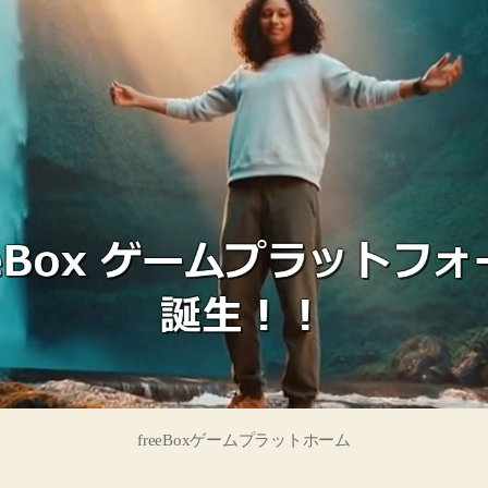
フ
ォ
ー
ム
化
を
取
材
——
音
声
×
ス
マ
ー
ト
freeBoxゲームプラットホーム
デ
バ