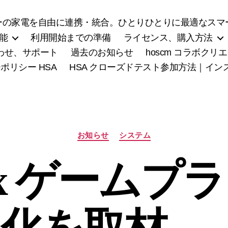
の家電を自由に連携・統合。ひとりひとりに最適なスマー
能
利用開始までの準備
ライセンス、購入方法
わせ、サポート
過去のお知らせ
hoscm コラボク
ポリシー HSA
HSA クローズドテスト参加方法｜イ
カ
お知らせ
システム
テ
ゴ
Box ゲーム
リ
ー