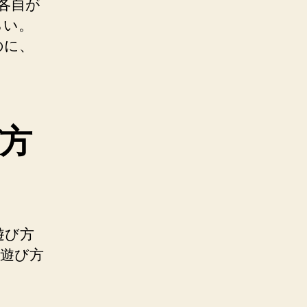
各自が
らい。
のに、
方
遊び方
る遊び方