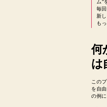
ム”
毎回
新し
もっ
何
は
このプ
を自由
の例に