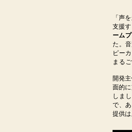
「声を
支援す
ームプ
た。音声
ピーカ
まるご
開発主体
面的に
しまし
で、あ
提供は