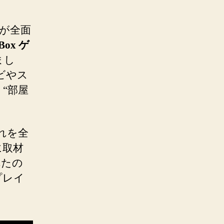
 が全面
eBox ゲ
まし
レビやス
“部屋
これを全
に取材
れたの
プレイ