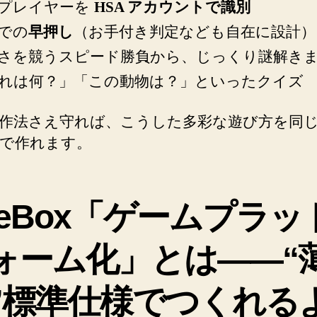
プレイヤーを
HSA アカウントで識別
での
早押し
（お手付き判定なども自在に設計）
さを競うスピード勝負から、じっくり謎解き
れは何？」「この動物は？」といったクイズ
作法さえ守れば、こうした多彩な遊び方を同
で作れます。
reeBox「ゲームプラッ
ォーム化」とは——“
”標準仕様でつくれる