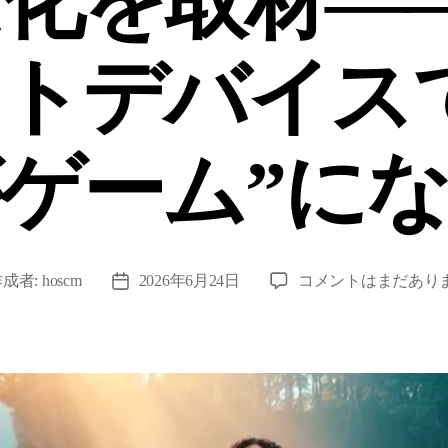
化を取材—
トデバイス
ゲーム”に
freeBox
作成者:
hoscm
2026年6月24日
コメントはまだあり
投
ゲ
稿
ー
日
ム
プ
ラ
ッ
ト