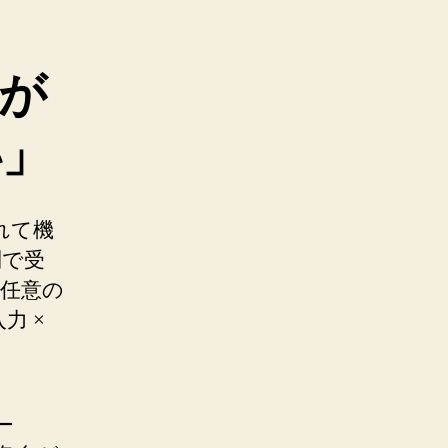
が
い」
入れて機
列で受
を任意の
力 ×
ー