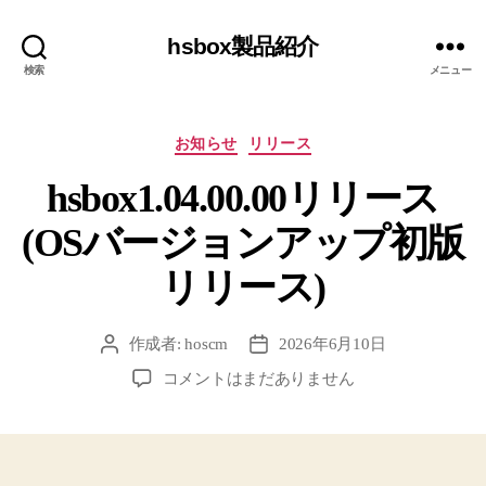
hsbox製品紹介
検索
メニュー
カ
お知らせ
リリース
テ
hsbox1.04.00.00リリース
ゴ
リ
(OSバージョンアップ初版
ー
リリース)
作成者:
hoscm
2026年6月10日
投
投
稿
稿
hsbox1.04.00.00
コメントはまだありません
者
日
リ
リ
ー
ス