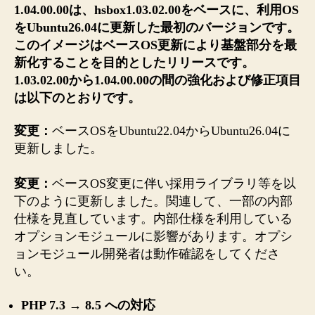
(OS
1.04.00.00は、hsbox1.03.02.00をベースに、利用OS
バ
をUbuntu26.04に更新した最初のバージョンです。
ー
このイメージはベースOS更新により基盤部分を最
ジ
新化することを目的としたリリースです。
ョ
1.03.02.00から1.04.00.00の間の強化および修正項目
ン
は以下のとおりです。
ア
ッ
変更：
ベースOSをUbuntu22.04からUbuntu26.04に
プ
初
更新しました。
版
リ
変更：
ベースOS変更に伴い採用ライブラリ等を以
リ
下のように更新しました。関連して、一部の内部
ー
仕様を見直しています。内部仕様を利用している
ス)
オプションモジュールに影響があります。オプシ
へ
ョンモジュール開発者は動作確認をしてくださ
の
い。
PHP 7.3 → 8.5 への対応