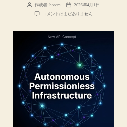
作成者:
hoscm
2026年4月1日
投
投
稿
稿
2026
コメントはまだありません
者
日
年
4
月
公
開：
新
API
基
盤
Autonomous
Permissionless
Infrastructure
と
は
へ
の