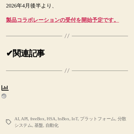
2026年4月後半より、
製品コラボレーションの受付を開始予定です。
✔関連記事
AI
,
API
,
freeBox
,
HSA
,
hsBox
,
IoT
,
プラットフォーム
,
分散
タ
システム
,
基盤
,
自動化
グ