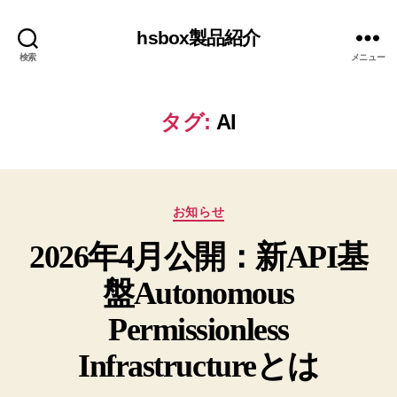
hsbox製品紹介
検索
メニュー
タグ:
AI
カ
お知らせ
テ
2026年4月公開：新API基
ゴ
リ
盤Autonomous
ー
Permissionless
Infrastructureとは