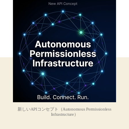
月
公
開：
新
API
基
盤
Autonomous
Permissionless
Infrastructure
と
は
へ
の
新しいAPIコンセプト（Autonomous Permissionless
Infrastructure）