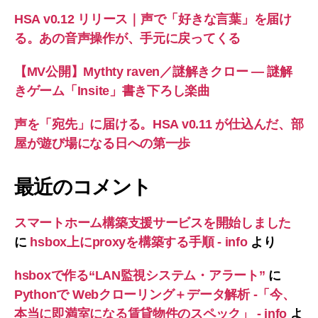
HSA v0.12 リリース｜声で「好きな言葉」を届け
る。あの音声操作が、手元に戻ってくる
【MV公開】Mythty raven／謎解きクロー — 謎解
きゲーム「Insite」書き下ろし楽曲
声を「宛先」に届ける。HSA v0.11 が仕込んだ、部
屋が遊び場になる日への第一歩
最近のコメント
スマートホーム構築支援サービスを開始しました
に
hsbox上にproxyを構築する手順 - info
より
hsboxで作る“LAN監視システム・アラート”
に
Pythonで Webクローリング＋データ解析 -「今、
本当に即満室になる賃貸物件のスペック」 - info
よ