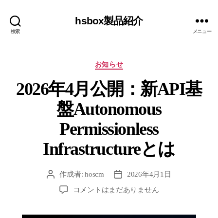
hsbox製品紹介
検索
メニュー
カ
お知らせ
テ
2026年4月公開：新API基
ゴ
リ
盤Autonomous
ー
Permissionless
Infrastructureとは
作成者:
hoscm
2026年4月1日
投
投
稿
稿
2026
コメントはまだありません
者
日
年
4