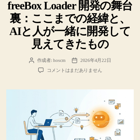
freeBox Loader 開発の舞台
ゴ
リ
裏：ここまでの経緯と、
ー
AIと人が一緒に開発して
見えてきたもの
作成者:
hoscm
2026年4月22日
投
投
稿
稿
freeBox
コメントはまだありません
者
日
Loader
開
発
の
舞
台
裏：
こ
こ
ま