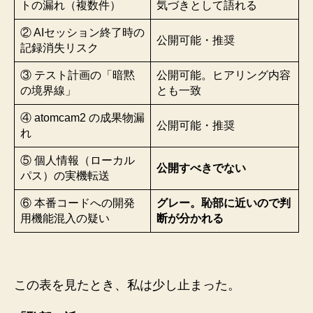
トの漏れ（複数件）
気づきとして語れる
② AIセッション終了時の
公開可能・推奨
記録消失リスク
③ テスト計画の「暗黙
公開可能。ヒアリング内容
の境界線」
とも一致
④ atomcam2 の成果物漏
公開可能・推奨
れ
⑤ 個人情報（ローカル
公開すべきでない
パス）の実機転送
⑥ 本番コードへの開発
グレー。恥部に近いので判
用機能混入の疑い
断が分かれる
この表を見たとき、私は少し止まった。