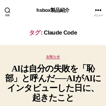
hsbox製品紹介
検索
メニュー
タグ:
Claude Code
カ
お知らせ
テ
AIは自分の失敗を「恥
ゴ
リ
部」と呼んだ──AIがAIに
ー
インタビューした日に、
起きたこと