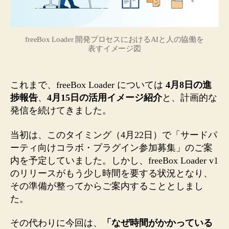
で
の
経
freeBox Loader 開発プロセスにおけるAIと人の協働を
緯
表すイメージ図
と、
AI
と
これまで、freeBox Loader については
4月8日の進
人
捗報告
、
4月15日の活用イメージ紹介
と、計画的な
が
発信を続けてきました。
一
緒
に
当初は、このタイミング（4月22日）で「サードパ
開
ーティ向けコラボ・プラグイン参加募集」のご案
発
内を予定していました。しかし、freeBox Loader v1
し
のリリースがもう少し時間を要する状況となり、
て
その準備が整ってからご案内することとしまし
見
た。
え
て
その代わりに今回は、
「なぜ時間がかかっている
き