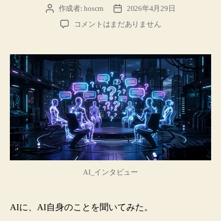
作成者:
hoscm
2026年4月29日
投
投
稿
稿
AI
コメントはまだありません
者
日
は
自
分
の
失
敗
を
「恥
部」
と
呼
ん
だ
AI_インタビュー
──AI
が
AI
AIに、AI自身のことを聞いてみた。
に
イ