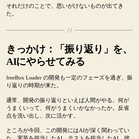
それだけのことで、思いがけないものが出てき
ン
タ
た。
ビ
ュ
ー
し
きっかけ：「振り返り」を、
た
日
AIにやらせてみる
に、
起
き
freeBox Loader の開発も一定のフェーズを過ぎ、振
た
り返りの時期が来た。
こ
と
通常、開発の振り返りといえば人間がやる。何が
へ
うまくいって、何がうまくいかなかったか。反省
の
点を洗い出し、次に活かす。
ところが今回、この開発にはAIが深く関わってい
た。実装を担当したAI、テストを担当したAI。彼