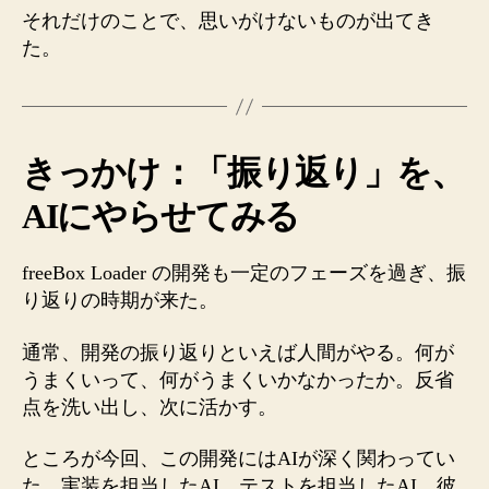
それだけのことで、思いがけないものが出てき
ン
タ
た。
ビ
ュ
ー
し
きっかけ：「振り返り」を、
た
日
AIにやらせてみる
に、
起
き
freeBox Loader の開発も一定のフェーズを過ぎ、振
た
り返りの時期が来た。
こ
と
通常、開発の振り返りといえば人間がやる。何が
へ
うまくいって、何がうまくいかなかったか。反省
の
点を洗い出し、次に活かす。
ところが今回、この開発にはAIが深く関わってい
た。実装を担当したAI、テストを担当したAI。彼