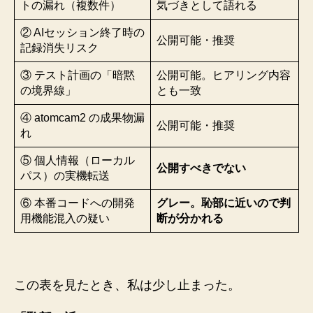
トの漏れ（複数件）
気づきとして語れる
② AIセッション終了時の
公開可能・推奨
記録消失リスク
③ テスト計画の「暗黙
公開可能。ヒアリング内容
の境界線」
とも一致
④ atomcam2 の成果物漏
公開可能・推奨
れ
⑤ 個人情報（ローカル
公開すべきでない
パス）の実機転送
⑥ 本番コードへの開発
グレー。恥部に近いので判
用機能混入の疑い
断が分かれる
この表を見たとき、私は少し止まった。