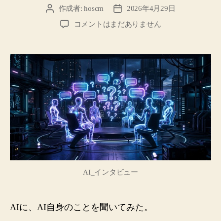
作成者:
hoscm
2026年4月29日
投
投
稿
稿
AI
コメントはまだありません
者
日
は
自
分
の
失
敗
を
「恥
部」
と
呼
ん
だ
AI_インタビュー
──AI
が
AI
AIに、AI自身のことを聞いてみた。
に
イ