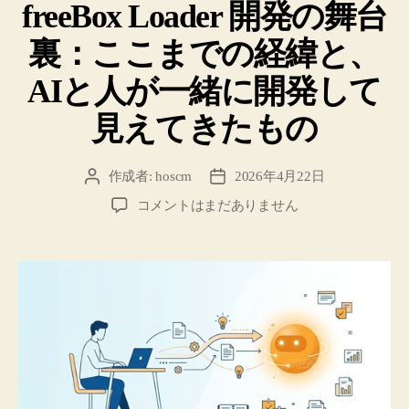
freeBox Loader 開発の舞台
ゴ
リ
裏：ここまでの経緯と、
ー
AIと人が一緒に開発して
見えてきたもの
作成者:
hoscm
2026年4月22日
投
投
稿
稿
freeBox
コメントはまだありません
者
日
Loader
開
発
の
舞
台
裏：
こ
こ
ま