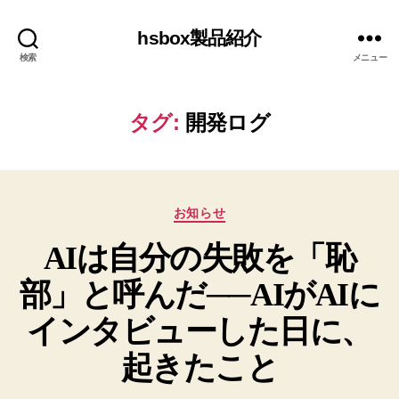
hsbox製品紹介
検索
メニュー
タグ:
開発ログ
カ
お知らせ
テ
AIは自分の失敗を「恥
ゴ
リ
部」と呼んだ──AIがAIに
ー
インタビューした日に、
起きたこと