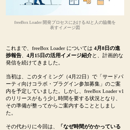
で
の
経
freeBox Loader 開発プロセスにおけるAIと人の協働を
緯
表すイメージ図
と、
AI
と
これまで、freeBox Loader については
4月8日の進
人
捗報告
、
4月15日の活用イメージ紹介
と、計画的な
が
発信を続けてきました。
一
緒
に
当初は、このタイミング（4月22日）で「サードパ
開
ーティ向けコラボ・プラグイン参加募集」のご案
発
内を予定していました。しかし、freeBox Loader v1
し
のリリースがもう少し時間を要する状況となり、
て
その準備が整ってからご案内することとしまし
見
た。
え
て
その代わりに今回は、
「なぜ時間がかかっている
き