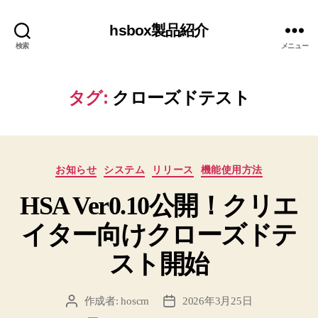
hsbox製品紹介
検索
メニュー
タグ:
クローズドテスト
カ
お知らせ
システム
リリース
機能使用方法
テ
HSA Ver0.10公開！クリエ
ゴ
リ
イター向けクローズドテ
ー
スト開始
作成者:
hoscm
2026年3月25日
投
投
稿
稿