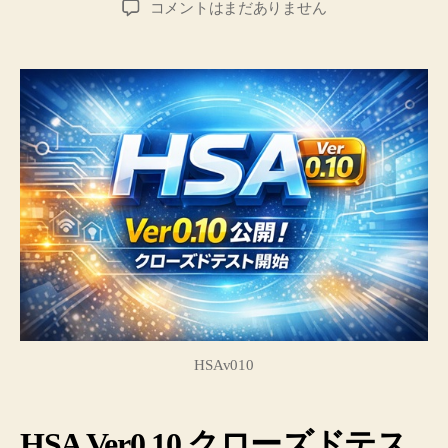
HSA
コメントはまだありません
者
日
Ver0.10
公
開！
ク
リ
エ
イ
タ
ー
向
け
ク
ロ
ー
ズ
ド
HSAv010
テ
ス
ト
HSA Ver0.10 クローズドテス
開