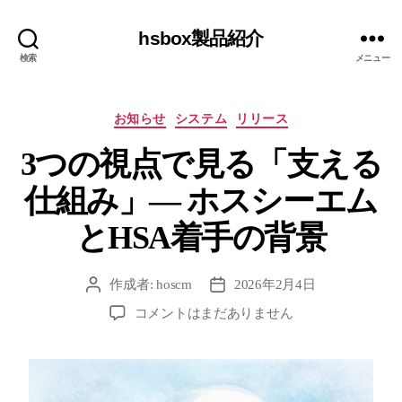
hsbox製品紹介
検索
メニュー
カ
お知らせ
システム
リリース
テ
3つの視点で見る「支える
ゴ
リ
仕組み」― ホスシーエム
ー
とHSA着手の背景
作成者:
hoscm
2026年2月4日
投
投
稿
稿
3
コメントはまだありません
者
日
つ
の
視
点