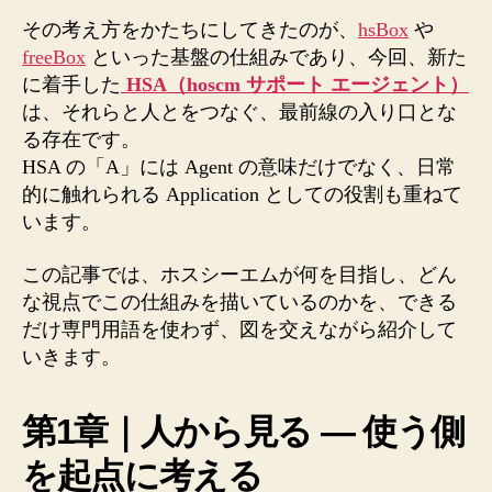
の
背
その考え方をかたちにしてきたのが、
hsBox
や
景
freeBox
といった基盤の仕組みであり、今回、新た
へ
に着手した
HSA（hoscm サポート エージェント）
の
は、それらと人とをつなぐ、最前線の入り口とな
る存在です。
HSA の「A」には Agent の意味だけでなく、日常
的に触れられる Application としての役割も重ねて
います。
この記事では、ホスシーエムが何を目指し、どん
な視点でこの仕組みを描いているのかを、できる
だけ専門用語を使わず、図を交えながら紹介して
いきます。
第1章｜人から見る ― 使う側
を起点に考える