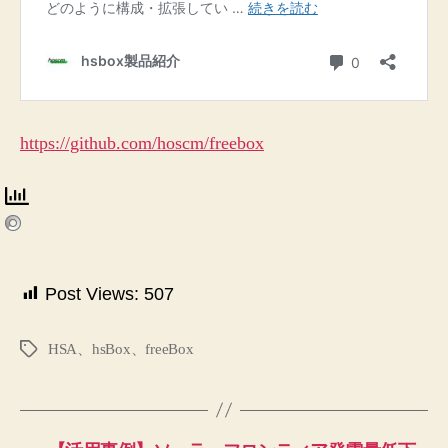
https://github.com/hoscm/freebox
Post Views:
507
HSA、hsBox、freeBox
タ
グ