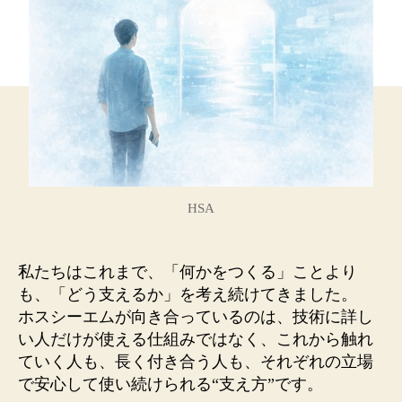
で
見
る
「支
え
る
仕
組
み」
―
ホ
HSA
ス
シ
ー
私たちはこれまで、「何かをつくる」ことより
エ
も、「どう支えるか」を考え続けてきました。
ム
ホスシーエムが向き合っているのは、技術に詳し
と
い人だけが使える仕組みではなく、これから触れ
HSA
ていく人も、長く付き合う人も、それぞれの立場
着
で安心して使い続けられる“支え方”です。
手