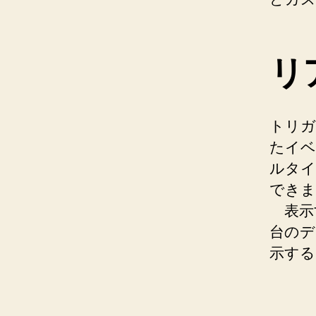
リ
トリガ
たイベ
ルタイ
できま
表示
台のデ
示する