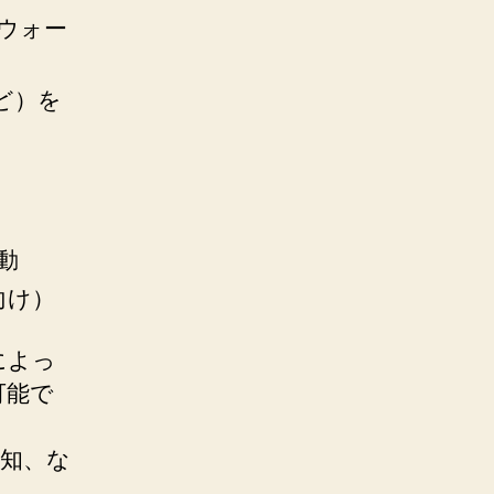
ウォー
など）を
動
向け）
によっ
可能で
知、な