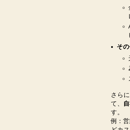
その
さらに
て、
自
す。
例：営
どカス