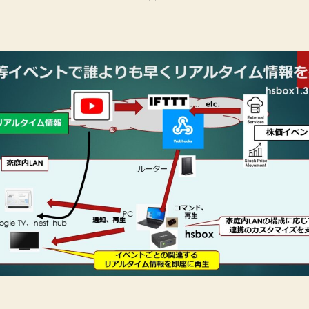
届
け
る
仕
組
み
を
解
説
【導
入
事
例】
へ
の