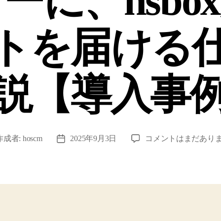
ーに、hsbo
トを届ける
説【導入事
金
作成者:
hoscm
2025年9月3日
コメントはまだあり
投
融
稿
ニ
日
ュ
ー
ス
や
株