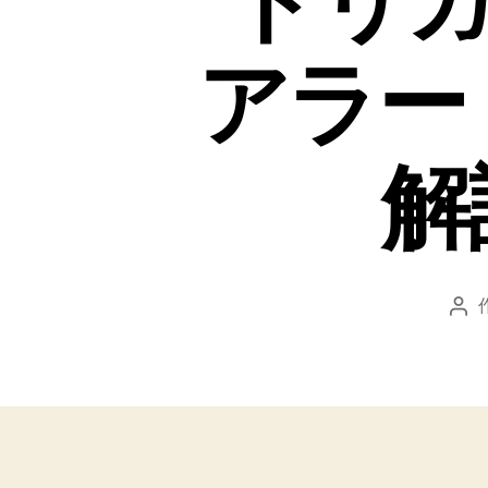
トリガ
アラー
解
投
稿
者