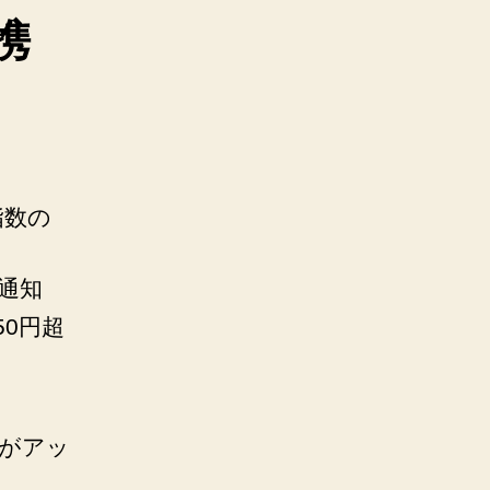
携
指数の
通知
50円超
画がアッ