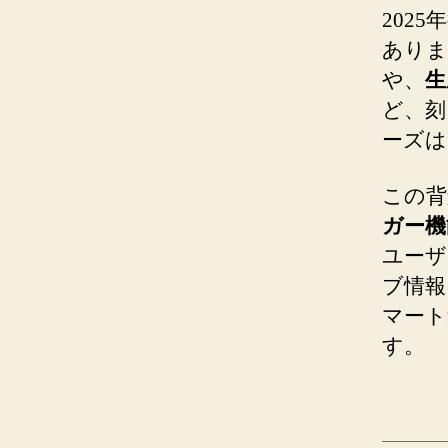
202
ありま
や、
生
ど、刻
ーズは
この背
ガー機
ユーザ
ブ情報
マート
す。