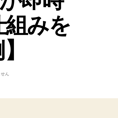
xが即時
仕組みを
例】
ません