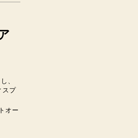
ア
クし、
ィスプ
トオー