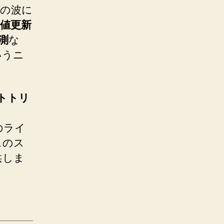
化の波に
値更新
測
な
いうニ
トトリ
のライ
スのス
供しま