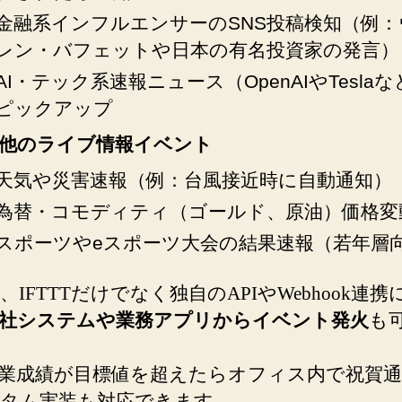
金融系インフルエンサーのSNS投稿検知（例：
レン・バフェットや日本の有名投資家の発言）
AI・テック系速報ニュース（OpenAIやTesla
ピックアップ
他のライブ情報イベント
天気や災害速報（例：台風接近時に自動通知）
為替・コモディティ（ゴールド、原油）価格変
スポーツやeスポーツ大会の結果速報（若年層
、IFTTTだけでなく独自のAPIやWebhook連携
社システムや業務アプリからイベント発火
も
業成績が目標値を超えたらオフィス内で祝賀通
タム実装も対応できます。