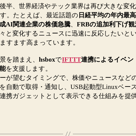
5年後半、世界経済やテック業界は再び大きな変
価
す。たとえば、最近話題の
日経平均の年内最高
変
動
成AI関連企業の株価急騰
、
FRBの追加利下げ観
を
々と変化するニュースに迅速に反応したいと
ト
ますます高まっています。
リ
ガ
ー
景を踏まえ、
hsbox
で
IFTTT
連携によるイベン
に、
能
を支援します。
hsbox
ーが望むタイミングで、株価やニュースなど
が
を自動で取得・通知し、USB起動型Linuxベー
即
時
連携ガジェットとして表示できる仕組みを提
ア
ラ
ー
ト
を