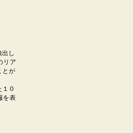
検出し
のリア
ことが
た１０
報を表