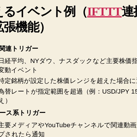
えるイベント例（
IFTTT
連
 拡張機能）
関連トリガー
日経平均、NYダウ、ナスダックなど主要株価
変動イベント
特定銘柄が設定した株価レンジを超えた場合に
為替レートが指定範囲を超過（例：USD/JPY 1
え）
ース系トリガー
主要メディアやYouTubeチャンネルで関連動
プされたら通知