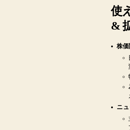
使
&
株価
ニュ