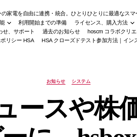
の家電を自由に連携・統合。ひとりひとりに最適なスマー
能
利用開始までの準備
ライセンス、購入方法
わせ、サポート
過去のお知らせ
hoscm コラボク
ポリシー HSA
HSA クローズドテスト参加方法｜イ
カ
お知らせ
システム
テ
ゴ
ュースや株
リ
ー