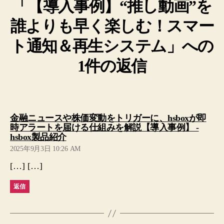
「【導入事例】“推し動画”を
誰よりも早く楽しむ！スマー
ト通知＆再生システム」への
1件の返信
金融ニュースや株価変動をトリガーに、hsboxが即
時アラートを届ける仕組みを解説【導入事例】 -
の
hsbox製品紹介
発
2025年9月3日 10:26 AM
言:
[…] […]
返信