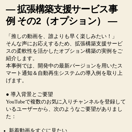
動
― 拡張構築支援サービス事
画”を
例 その2（オプション） ―
誰
よ
り
「推しの動画を、誰よりも早く楽しみたい！」
も
そんな声にお応えするため、拡張構築支援サービ
早
スの柔軟性を活かしたオプション構築の実例をご
く
楽
紹介します。
し
本事例では、開発中の最新バージョンを用いたス
む！
マート通知＆自動再生システムの導入例を取り上
ス
げます。
マ
ー
● 導入背景とご要望
ト
YouTubeで複数のお気に入りチャンネルを登録して
通
いるユーザーから、次のようなご要望がありまし
知
＆
た：
再
生
新着動画をすぐに見たい