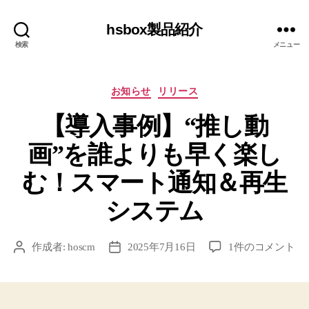
hsbox製品紹介
検索
メニュー
カ
お知らせ
リリース
テ
【導入事例】“推し動
ゴ
リ
画”を誰よりも早く楽し
ー
む！スマート通知＆再生
システム
【導
作成者:
hoscm
2025年7月16日
1件のコメント
投
投
入
稿
稿
事
者
日
例】“推
し