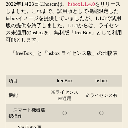
よ
2022年1月23日にhoscmは、
hsbox1.1.4.0
をリリース
び
しました。これまで、試用版として機能限定した
ス
hsboxイメージを提供していましたが、1.1.3で試用
マ
版の提供を終了しました。1.1.4からは、ライセン
ー
ス未適用のhsboxを、無料版「freeBox」として利用
ト
可能とします。
機
器
「freeBox」と「hsbox ライセンス版」の比較表
対
応
強
化
版
項目
freeBox
hsbox
の
リ
※ライセンス
機能
※ライセンス有
リ-
未適用
ス
スマート機器選
へ
〇
〇
択操作
の
YouTube 再