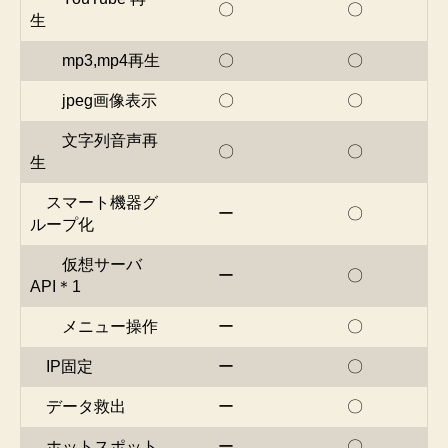
〇
〇
生
mp3,mp4再生
〇
〇
jpeg画像表示
〇
〇
文字列音声再
〇
〇
生
スマート機器グ
ー
〇
ループ化
仮想サーバ
ー
〇
API＊1
メニュー操作
ー
〇
IP固定
ー
〇
データ救出
ー
〇
ホットスポット
ー
〇