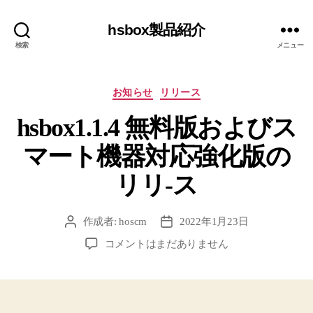
hsbox製品紹介
検索
メニュー
カ
お知らせ
リリース
テ
hsbox1.1.4 無料版およびス
ゴ
リ
マート機器対応強化版の
ー
リリ-ス
作成者:
hoscm
2022年1月23日
投
投
稿
稿
hsbox1.1.4
コメントはまだありません
者
日
無
料
版
お