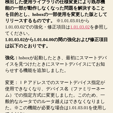
検出した使用ライブラリの仕様変更により既存機
ス
能の一部が動作しなくなった問題を解決すること
指
を目的とし、hsboxの一部使用を変更した版として
定
リリースするものです。
※1.01.03.01から
方
1.01.03.02での強化・修正項目は
1.01.03.02
を参照し
法
てください。
変
更
1.01.03.02から1.01.04.00の間の強化および修正項目
パ
は以下のとおりです。
ッ
チ
強化：
hsboxが起動したとき、最初にスマートデバ
の
イスを見つけたときにスマートデバイスにてお知
リ
らせする機能を追加しました。
リ
ー
変更：ＩＰアドレスでのスマートデバイス指定が
ス)
使用できなくなり、デバイス名（ファミリーネー
へ
の
ム）での指定方式に変更しました。このため、一
般的なルータでのルータ越えはできなくなりまし
た。※この機能が必要な場合は1.01.03.01を使用し