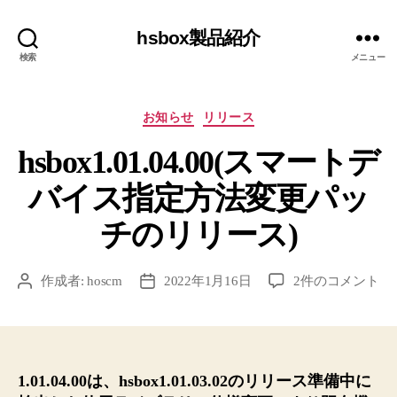
hsbox製品紹介
検索
メニュー
カ
お知らせ
リリース
テ
hsbox1.01.04.00(スマートデ
ゴ
リ
バイス指定方法変更パッ
ー
チのリリース)
hsbox1.01.04.00(
作成者:
hoscm
2022年1月16日
2件のコメント
投
投
マ
稿
稿
ー
者
日
ト
デ
バ
1.01.04.00は、hsbox1.01.03.02のリリース準備中に
イ