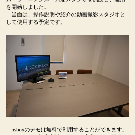
開
を開始しました。
設、
当面は、操作説明や紹介の動画撮影スタジオと
運
して使用する予定です。
用
を
開
始
し
ま
し
た
へ
の
hsboxのデモは無料で利用することができます。