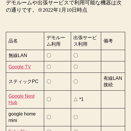
デモルームや出張サービスで利用可能な機器は次
の通りです。※2022年1月10日時点
デモルー
出張サービ
品名
備考
ム利用
ス利用
無線LAN
〇
〇
Google TV
〇
〇
有線LAN
スティックPC
〇
〇
接続
Google Nest
〇
△ *1
Hub
google home
〇
〇
mini