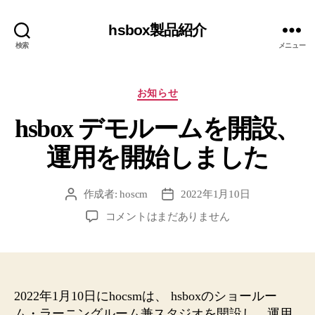
hsbox製品紹介
検索
メニュー
カ
お知らせ
テ
hsbox デモルームを開設、
ゴ
リ
運用を開始しました
ー
作成者:
hoscm
2022年1月10日
投
投
稿
稿
hsbox
コメントはまだありません
者
日
デ
モ
ル
ー
ム
2022年1月10日にhocsmは、 hsboxのショールー
を
ム・ラーニングルーム兼スタジオを開設し、運用