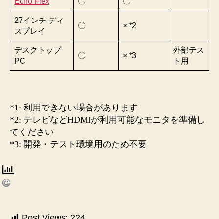
Echo Flex
〇
〇
27インチ ディ
〇
× *2
スプレイ
デスクトップ
外部テス
〇
× *3
PC
ト用
*1: 利用できない場合があります
*2: テレビなどHDMIが利用可能なモニタを準備し
てください
*3: 開発・テスト環境用のため不要
Post Views:
224