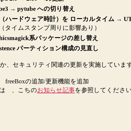
ube3 → pytube への切り替え
C（ハードウェア時計）を ローカルタイム → UT
（タイムスタンプ周りに影響あり）
phicsmagick系パッケージの差し替え
rsistence パーティション構成の見直し
か、セキュリティ関連の更新を実施していま
freeBoxの追加/更新機能を追加
は 、こちの
お知らせ記事
を参照してくださ