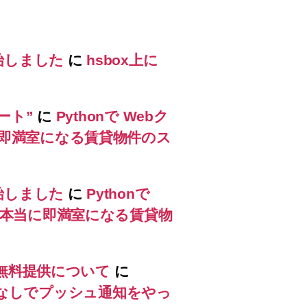
始しました
に
hsbox上に
ート”
に
Pythonで Webク
に即満室になる賃貸物件のス
始しました
に
Pythonで
、本当に即満室になる賃貸物
ス無料提供について
に
ラミングなしでプッシュ通知をやっ