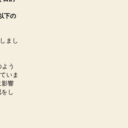
は以下の
更新しまし
のよう
していま
に影響
認をし