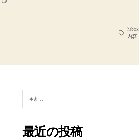
hsb
タ
内容
グ
検
索
対
象:
最近の投稿