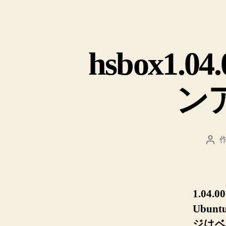
hsbox1.
ン
投
稿
者
1.04
Ubu
ジはベ