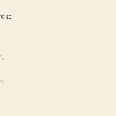
C に
す。
い。