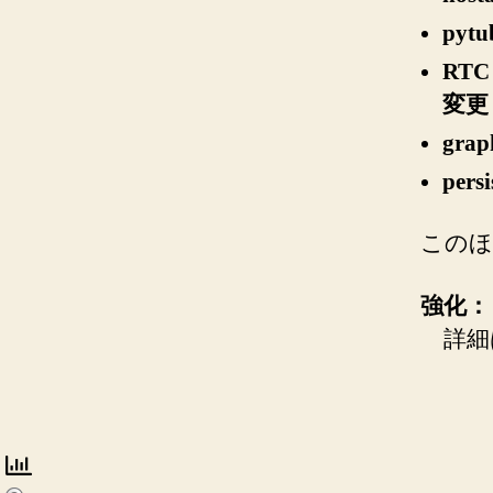
pyt
RT
変更
gra
pe
このほ
強化：
詳細