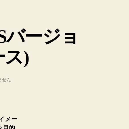
ス(OSバージョ
ス)
ません
のイメー
を目的