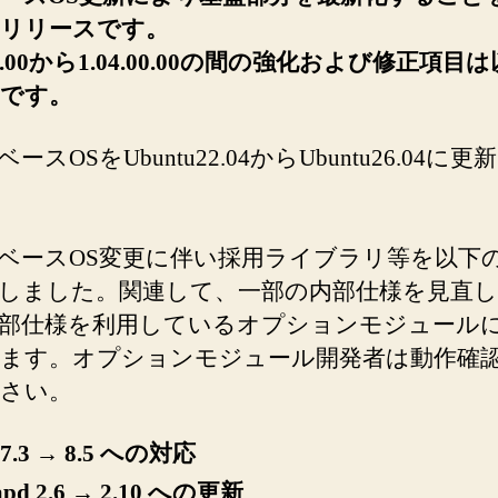
ジ
リリースです。
ョ
.02.00から1.04.00.00の間の強化および修正項目
ン
です。
ア
ッ
ベースOSをUbuntu22.04からUbuntu26.04に
プ
初
版
リ
ベースOS変更に伴い採用ライブラリ等を以下
リ
しました。関連して、一部の内部仕様を見直
ー
ス)
部仕様を利用しているオプションモジュール
へ
ます。オプションモジュール開発者は動作確
の
さい。
 7.3 → 8.5 への対応
tapd 2.6 → 2.10 への更新