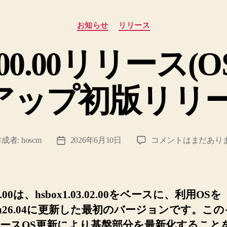
カ
お知らせ
リリース
テ
ゴ
04.00.00リリー
リ
ー
アップ初版リリー
hsbox1.04.00.00
作成者:
hoscm
2026年6月10日
コメントはまだあり
投
リ
稿
リ
日
ー
ス
.00.00は、hsbox1.03.02.00をベースに、利用OSを
(OS
ntu26.04に更新した最初のバージョンです。こ
バ
ースOS更新により基盤部分を最新化すること
ー