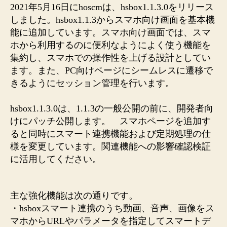
チ
2021年5月16日にhoscmは、hsbox1.1.3.0をリリース
リ
しました。hsbox1.1.3からスマホ向け画面を基本機
リ
能に追加しています。スマホ向け画面では、スマ
ー
ホから利用するのに便利なようによく使う機能を
ス
集約し、スマホでの操作性を上げる設計としてい
開
ます。また、PC向けページにシームレスに遷移で
発
きるようにセッション管理を行います。
者
向
け
hsbox1.1.3.0は、1.1.3の一般公開の前に、開発者向
に
けにパッチ公開します。 スマホページを追加す
ス
ると同時にスマート連携機能および定期処理の仕
マ
様を変更しています。関連機能への影響確認検証
ホ
に活用してください。
向
け
機
能
主な強化機能は次の通りです。
を
・hsboxスマート連携のうち動画、音声、画像をス
事
マホからURLやパラメータを指定してスマートデ