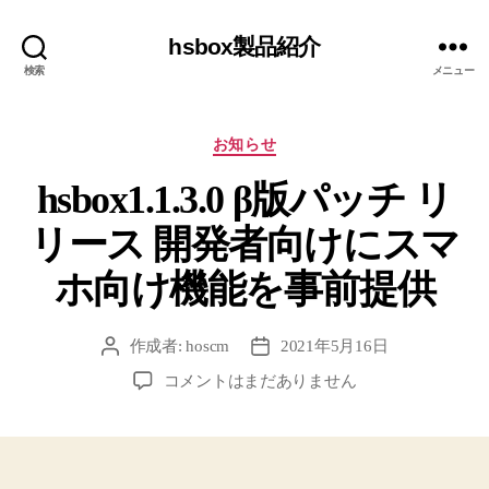
hsbox製品紹介
検索
メニュー
カ
お知らせ
テ
hsbox1.1.3.0 β版パッチ リ
ゴ
リ
リース 開発者向けにスマ
ー
ホ向け機能を事前提供
作成者:
hoscm
2021年5月16日
投
投
稿
稿
hsbox1.1.3.0
コメントはまだありません
者
日
β
版
パ
ッ