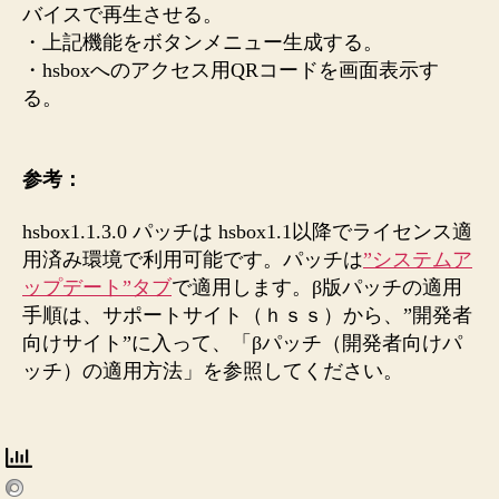
前
バイスで再生させる。
提
・上記機能をボタンメニュー生成する。
供
・hsboxへのアクセス用QRコードを画面表示す
へ
る。
の
参考：
hsbox1.1.3.0 パッチは hsbox1.1以降でライセンス適
用済み環境で利用可能です。パッチは
”システムア
ップデート”タブ
で適用します。β版パッチの適用
手順は、サポートサイト（ｈｓｓ）から、”開発者
向けサイト”に入って、「βパッチ（開発者向けパ
ッチ）の適用方法」を参照してください。