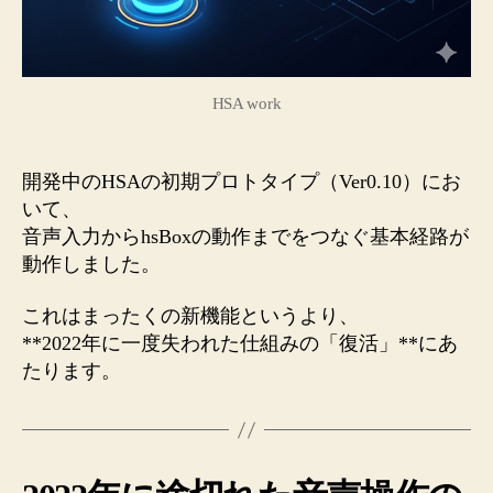
初
の
形
が
HSA work
動
き
ま
開発中のHSAの初期プロトタイプ（Ver0.10）にお
し
いて、
た
音声入力からhsBoxの動作までをつなぐ基本経路が
（HSA
動作しました。
Ver0.10）
へ
の
これはまったくの新機能というより、
**2022年に一度失われた仕組みの「復活」**にあ
たります。