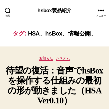
hsbox製品紹介
検索
メニュー
タグ:
HSA、hsBox、情報公開、
カ
お知らせ
システム
テ
待望の復活：音声でhsBox
ゴ
リ
を操作する仕組みの最初
ー
の形が動きました（HSA
Ver0.10）