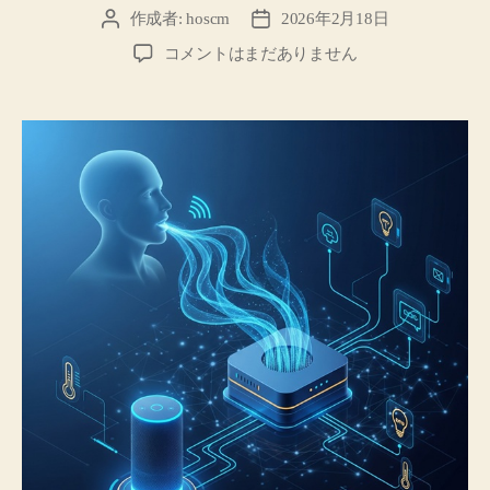
作成者:
hoscm
2026年2月18日
投
投
稿
稿
待
コメントはまだありません
者
日
望
の
復
活：
音
声
で
hsBox
を
操
作
す
る
仕
組
み
の
最