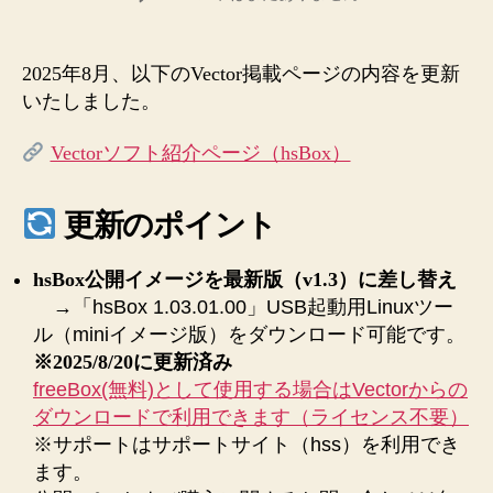
者
日
【お
知
ら
2025年8月、以下のVector掲載ページの内容を更新
せ】
いたしました。
Vector
掲
Vectorソフト紹介ページ（hsBox）
載
ペ
ー
更新のポイント
ジ
を
hsBox公開イメージを最新版（v1.3）に差し替え
更
→「hsBox 1.03.01.00」USB起動用Linuxツー
新
し
ル（miniイメージ版）をダウンロード可能です。
ま
※2025/8/20に更新済み
し
freeBox(無料)として使用する場合はVectorからの
た
ダウンロードで利用できます（ライセンス不要）
へ
※サポートはサポートサイト（hss）を利用でき
の
ます。