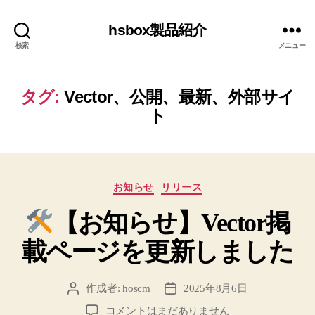
hsbox製品紹介
検索
メニュー
タグ:
Vector、公開、最新、外部サイ
ト
カ
お知らせ
リリース
テ
【お知らせ】Vector掲
ゴ
リ
載ページを更新しました
ー
作成者:
hoscm
2025年8月6日
投
投
稿
稿
コメントはまだありません