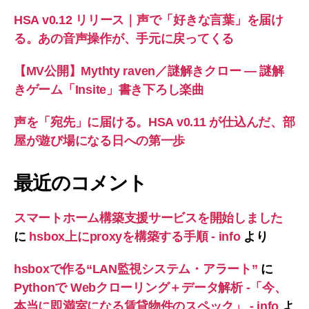
HSA v0.12 リリース｜声で「好きな言葉」を届け
る。あの音声操作が、手元に戻ってくる
【MV公開】Mythty raven／謎解きクロー — 謎解
きゲーム「Insite」書き下ろし楽曲
声を「宛先」に届ける。HSA v0.11 が仕込んだ、部
屋が遊び場になる日への第一歩
最近のコメント
スマートホーム構築支援サービスを開始しました
に
hsbox上にproxyを構築する手順 - info
より
hsboxで作る“LAN監視システム・アラート”
に
Pythonで Webクローリング＋データ解析 -「今、
本当に即満室になる賃貸物件のスペック」 - info
よ