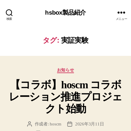
hsbox製品紹介
検索
メニュー
タグ:
実証実験
カ
お知らせ
テ
【コラボ】hoscm コラボ
ゴ
リ
レーション推進プロジェ
ー
クト始動
作成者:
hoscm
2026年3月11日
投
投
稿
稿