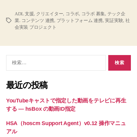
ADL 支援
,
クリエイター
,
コラボ
,
コラボ 募集
,
テック企
業. コンテンツ 連携
,
プラットフォーム 連携
,
実証実験
,
社
タ
会実装 プロジェクト
グ
検
索
対
象:
最近の投稿
YouTubeキャストで指定した動画をテレビに再生
する ― hsBox の動画ID指定
HSA（hoscm Support Agent）v0.12 操作マニュ
アル