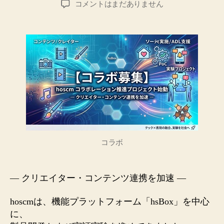
【コ
コメントはまだありません
者
日
ラ
ボ】
hoscm
コ
ラ
ボ
レ
ー
シ
ョ
ン
推
コラボ
進
プ
ロ
— クリエイター・コンテンツ連携を加速 —
ジ
ェ
hoscmは、機能プラットフォーム「hsBox」を中心
ク
ト
に、
始