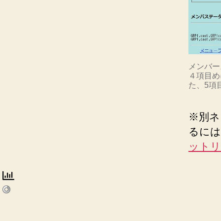
メンバー
４項目め
た、5項
※別ネ
るには
ットリ