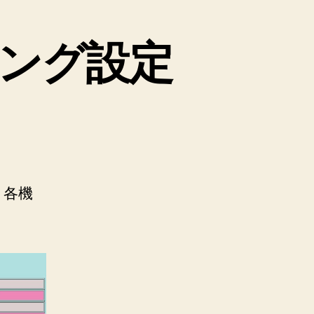
ング設定
、各機