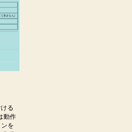
付ける
は動作
タンを