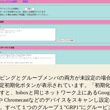
グ
設
定
へ
の
ピングとグループメンバの両方が未設定の場
定初期化ボタンが表示されています。「初期
すと、hsboxと同じネットワーク上にあるGoogl
 や Chromecastなどのデバイスをスキャンし設
。すべて１つのグループ１”GRP1”にグルーピ