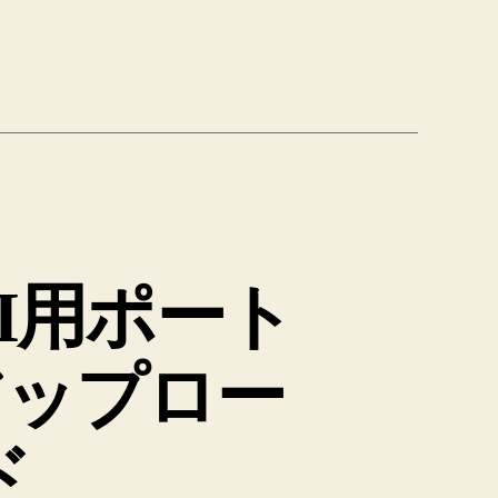
I用ポート
アップロー
ド