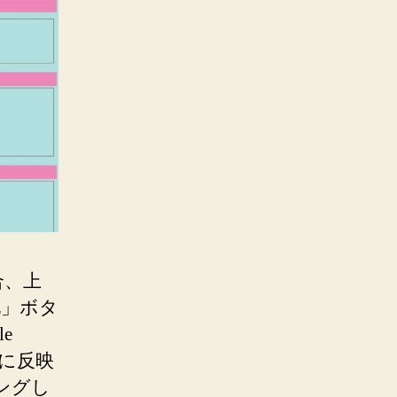
合、上
化」ボタ
e
定に反映
ングし