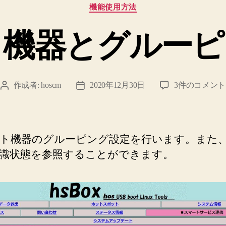
カ
機能使用方法
テ
ゴ
ト機器とグルーピ
リ
ー
ス
作成者:
hoscm
2020年12月30日
3件のコメント
投
投
マ
稿
稿
ー
者
日
ト
機
ト機器のグルーピング設定を行います。また
器
識状態を参照することができます。
と
グ
ル
ー
ピ
ン