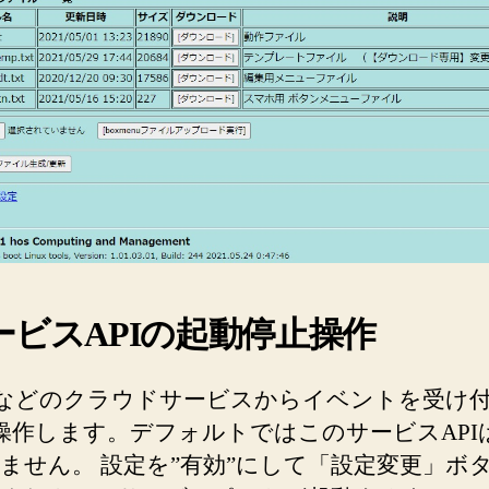
ニ
ュ
ー
フ
ァ
イ
ル
の
ア
ッ
プ
ロ
ービスAPIの起動停止操作
ー
ド、
ダ
TTなどのクラウドサービスからイベントを受け
ウ
を操作します。デフォルトではこのサービスAPI
ン
ません。 設定を”有効”にして「設定変更」ボ
ロ