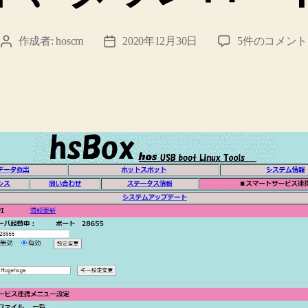
ス
作成者:
hoscm
2020年12月30日
5件のコメント
投
投
マ
稿
稿
ー
者
日
ト
サ
ー
ビ
ス
連
携
API
用
ポ
ー
ト
と
メ