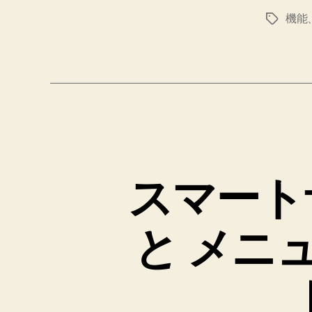
機能
タ
グ
スマート
と メニ