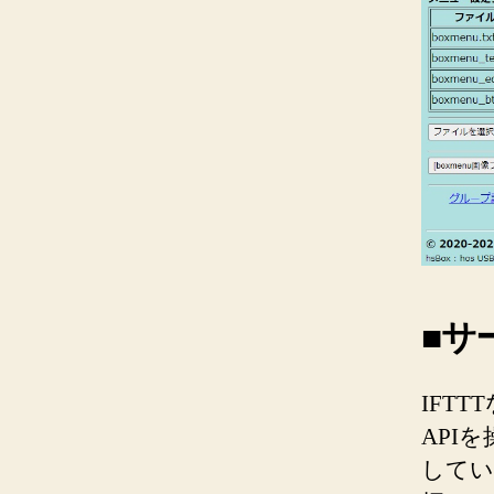
■サ
IFT
API
してい